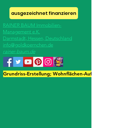
ausgezeichnet finanzieren
RAINER BAUM Immobilien-
Management e.K.
Darmstadt, Hessen, Deutschland
info@goldkoernchen.de
rainer-baum.de
Grundriss-Erstellung; Wohnflächen-Aufmaß; Immo-Fot