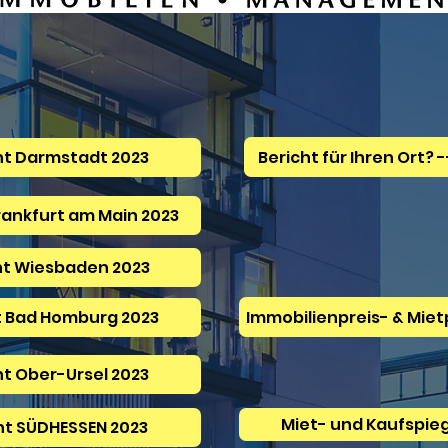
Be
ht Darmstadt 2023
rankfurt am Main 2023
ht Wiesbaden 2023
Immobilienpreis- & Miet
t Bad Homburg 2023
ht Ober-Ursel 2023
Miet- und Kaufspieg
ht SÜDHESSEN 2023