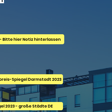
richt für Ihren Ort? -- Bitte hier Notiz hinterlassen
preis-Spiegel Darmstadt 2023
el 2023 - große Städte DE