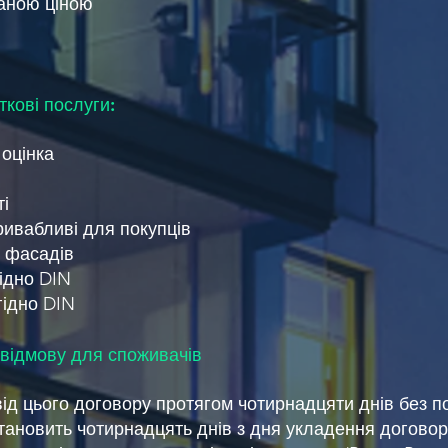
аною ціною
кові послуги:
оцінка
ті
ривабливі для покупців
і фасадів
ідно DIN
гідно DIN
відмову для споживачів
ід цього договору протягом чотирнадцяти днів без п
тановить чотирнадцять днів з дня укладення договор