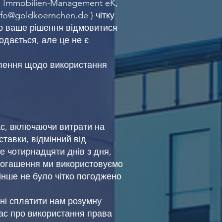
m Immobilien-Management eK,
nfo@goldkoernchen.de
) чітку
о ваше рішення відмовитися
одається, але це не є
млення щодо використання
вас, включаючи витрати на
ставки, відмінний від
е чотирнадцяти днів з дня,
погашення ми використовуємо
 інше не було чітко погоджено
ні сплатити нам розумну
нас про використання права