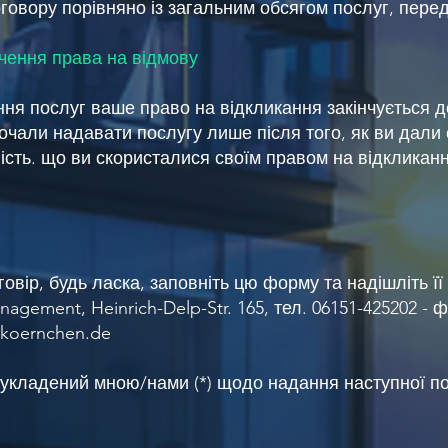
говору порівняно із загальним обсягом послуг, пере
нчення права на відмову
ння послуг ваше право на відкликання закінчується 
очали надавати послугу лише після того, як ви дали с
ість. що ви скористалися своїм правом на відкликан
овір, будь ласка, заповніть цю форму та надішліть її 
gement, Heinrich-Delp-Str. 165, тел. 06151-425202 - ф
dkoernchen.de
, укладений мною/нами (*) щодо надання наступної п