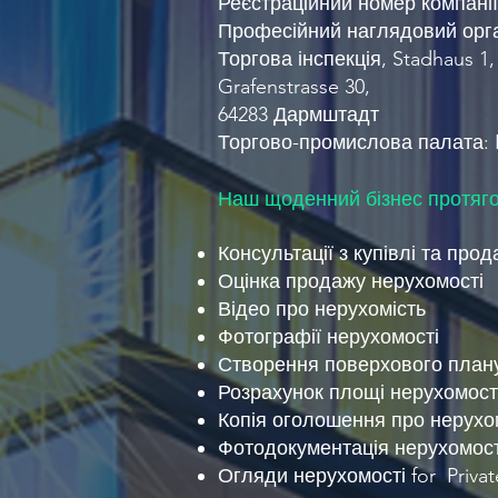
Реєстраційний номер компані
Професійний наглядовий орга
Торгова інспекція, Stadhaus 1,
Grafenstrasse 30,
64283 Дармштадт
Торгово-промислова палата: 
Наш щоденний бізнес протяго
Консультації з купівлі та про
Оцінка продажу нерухомості
Відео про нерухомість
Фотографії нерухомості
Створення поверхового плану
Розрахунок площі нерухомості
Копія оголошення про нерухо
Фотодокументація нерухомості
Огляди нерухомості for
Priva