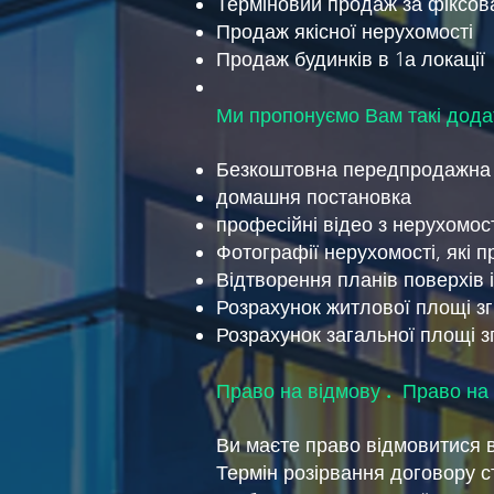
Терміновий продаж за фіксов
Продаж якісної нерухомості
Продаж будинків в 1а локації
Ми пропонуємо Вам такі додат
Безкоштовна передпродажна 
домашня постановка
професійні відео з нерухомос
Фотографії нерухомості, які п
Відтворення планів поверхів 
Розрахунок житлової площі зг
Розрахунок загальної площі з
Право на відмову . Право на
Ви маєте право відмовитися в
Термін розірвання договору с