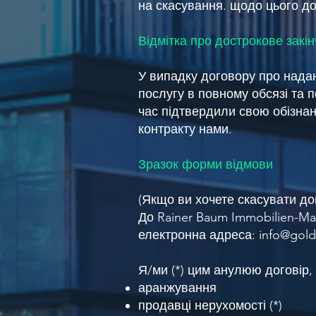
на скасування. щодо цього до
Відмітка про дострокове закі
У випадку договору про нада
послугу в повному обсязі та п
час підтвердили свою обізнан
контракту нами.
Зразок форми відмови
(Якщо ви хочете скасувати дог
До Rainer Baum Immobilien-Mana
електронна адреса:
info@gol
Я/ми (*) цим анулюю договір
аранжування
продавці нерухомості (*)