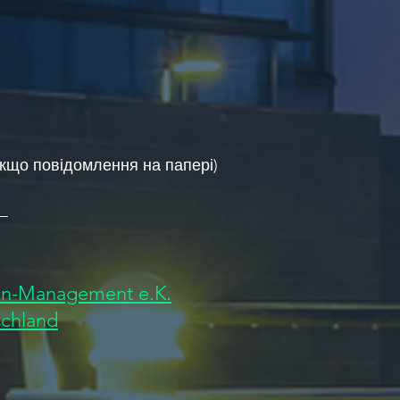
 якщо повідомлення на папері)
_
n-Management e.K.
schland