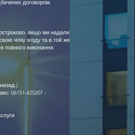
дбачених договором.
достроково, якщо ми надали
вою чітку згоду та в той же
ня повного виконання
назад.)
акс: 06151-425207 -
ослуги