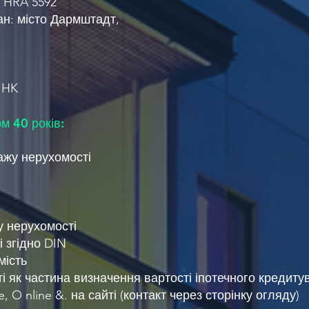
ї HRA 5592
н: місто Дармштадт,
IHK
м 40 років:
дажу нерухомості
 нерухомості
 згідно DIN
мість
 як частина визначення вартості іпотечного кредиту
te, O
nline &. на сайті (контакт через сторінку огляду)