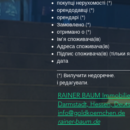
покупці нерухомості (*)
орендодавці (*)
орендарі (*)
Замовлено (*)
отримано о (*)
Ім'я споживача(ів)
Адреса споживача(ів)
Підпис споживача(ів) (тільки
дата
____________________________
(*) Вилучити недоречне.
і редагувати.
RAINER BAUM Immobilie
Darmstadt, Hessen, Deut
info@goldkoernchen.de
rainer-baum.de