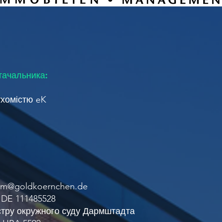
стачальника:
хомістю eK
aum@goldkoernchen.de
 DE 111485528
стру окружного суду Дармштадта