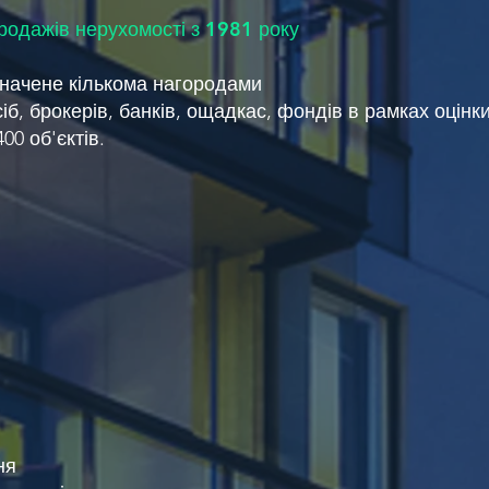
родажів нерухомості з 1981 року
значене кількома нагородами
іб, брокерів, банків, ощадкас, фондів в рамках оцінк
0 об'єктів.
ня