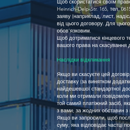
Щоб скористатися своїм право
Heinrich-Delp-Str. 165, тел. 0
заяву (наприклад, лист, над
від цього договору. Для цьог
обов’язковим.
Щоб дотриматися кінцевого т
вашого права на скасування д
Наслідки відкликання
Якщо ви скасуєте цей договір
доставку (за винятком додатко
найдешевшої стандартної дост
коли ми отримали повідомлен
той самий платіжний засіб, як
з вами; за жодних обставин з
Якщо ви запросили, щоб посл
суму, яка відповідає частці 