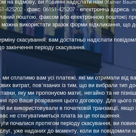
м на відмову, ви повинні надіслати нам (Rainer Bau
6151-425202 - факс: 06151-425207 - електронна адреса:
i
ісланий поштою, факсом або електронною поштою) пр
о можна використати зразок форми відкликання, що д
ерміну скасування, вам достатньо надіслати повідо
о закінчення періоду скасування.
, ми сплатимо вам усі платежі, які ми отримали від 
вих витрат, пов’язаних із тим, що ви вибрали тип до
авки, яку ми пропонуємо мати), негайно та не пізніш
ня про Ваше розірвання цього договору. Для цього 
ий ви використовували в початковій транзакції, якщо
 вас не стягуватиметься плата за це погашення.
уги почалися протягом періоду скасування, ви повин
послуг, уже наданих до моменту, коли ви повідомили 