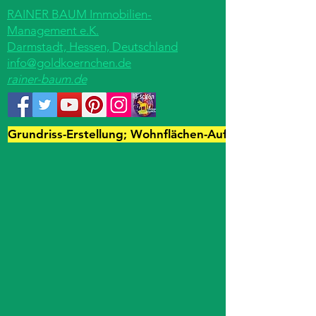
RAINER BAUM Immobilien-
Management e.K.
Darmstadt, Hessen, Deutschland
info@goldkoernchen.de
rainer-baum.de
Grundriss-Erstellung; Wohnflächen-Aufmaß; Immo-Fot