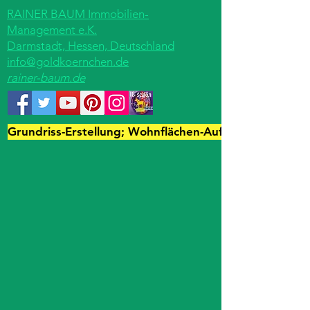
RAINER BAUM Immobilien-
Management e.K.
Darmstadt, Hessen, Deutschland
info@goldkoernchen.de
rainer-baum.de
Grundriss-Erstellung; Wohnflächen-Aufmaß; Immo-Fot