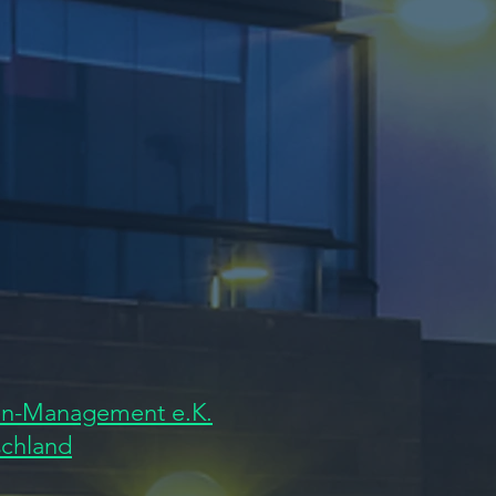
n-Management e.K.
schland