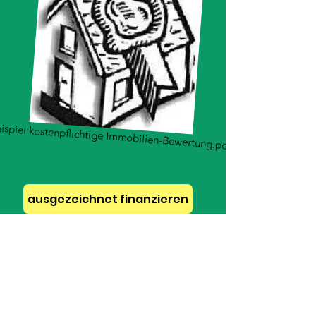
ispiel kostenpflichtige Immobilien-Bewertung.pdf
ausgezeichnet finanzieren
RAINER BAUM Immobilien-
Management e.K.
Darmstadt, Hessen, Deutschland
info@goldkoernchen.de
rainer-baum.de